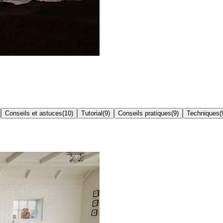
Conseils et astuces
(
10
)
Tutorial
(
9
)
Conseils pratiques
(
9
)
Techniques
(