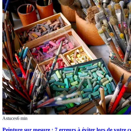
Astuces
6
min
Peinture sur mesure : 7 erreurs à éviter lors de votr