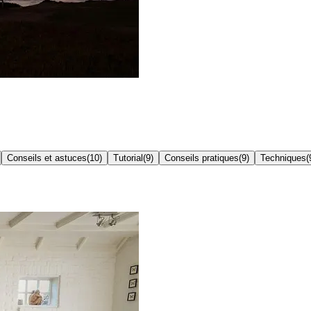
Conseils et astuces
(
10
)
Tutorial
(
9
)
Conseils pratiques
(
9
)
Techniques
(