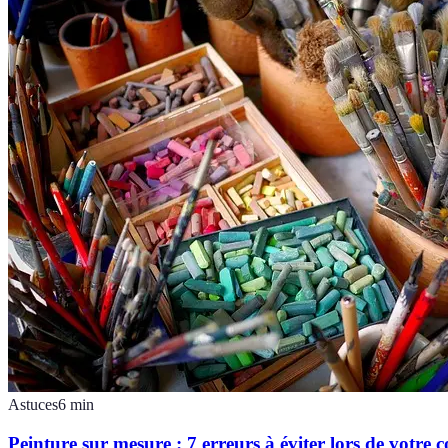
Astuces
6
min
Peinture sur mesure : 7 erreurs à éviter lors de votr