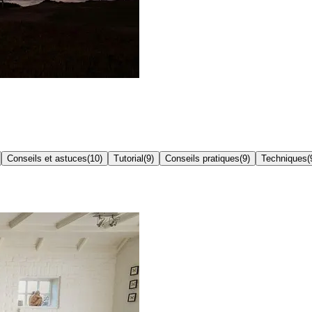
Conseils et astuces
(
10
)
Tutorial
(
9
)
Conseils pratiques
(
9
)
Techniques
(