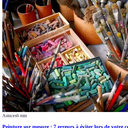
Astuces
6
min
Peinture sur mesure : 7 erreurs à éviter lors de votr