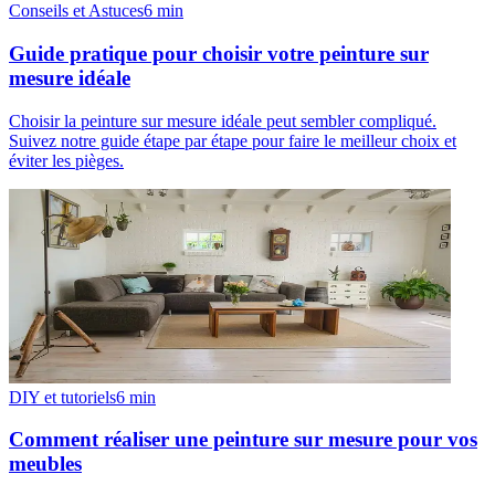
Conseils et Astuces
6
min
Guide pratique pour choisir votre peinture sur
mesure idéale
Choisir la peinture sur mesure idéale peut sembler compliqué.
Suivez notre guide étape par étape pour faire le meilleur choix et
éviter les pièges.
DIY et tutoriels
6
min
Comment réaliser une peinture sur mesure pour vos
meubles