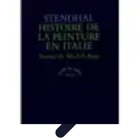
Peinture Sur Mesure
Psychologie des Couleurs
Personnalisation
Économie et
Écologie
Conseils
Introduction
Peinture Sur Mesure