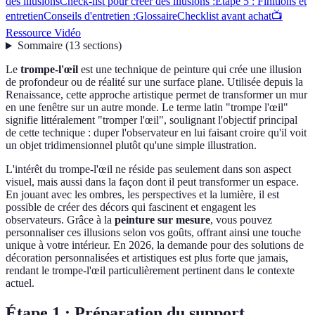
des illusions
Check-list pour créer des illusions :
Étape 5 : Finitions et
entretien
Conseils d'entretien :
Glossaire
Checklist avant achat
📺
Ressource Vidéo
Sommaire
(
13
sections
)
Le
trompe-l'œil
est une technique de peinture qui crée une illusion
de profondeur ou de réalité sur une surface plane. Utilisée depuis la
Renaissance, cette approche artistique permet de transformer un mur
en une fenêtre sur un autre monde. Le terme latin "trompe l'œil"
signifie littéralement "tromper l'œil", soulignant l'objectif principal
de cette technique : duper l'observateur en lui faisant croire qu'il voit
un objet tridimensionnel plutôt qu'une simple illustration.
L'intérêt du trompe-l'œil ne réside pas seulement dans son aspect
visuel, mais aussi dans la façon dont il peut transformer un espace.
En jouant avec les ombres, les perspectives et la lumière, il est
possible de créer des décors qui fascinent et engagent les
observateurs. Grâce à la
peinture sur mesure
, vous pouvez
personnaliser ces illusions selon vos goûts, offrant ainsi une touche
unique à votre intérieur. En 2026, la demande pour des solutions de
décoration personnalisées et artistiques est plus forte que jamais,
rendant le trompe-l'œil particulièrement pertinent dans le contexte
actuel.
Étape 1 : Préparation du support