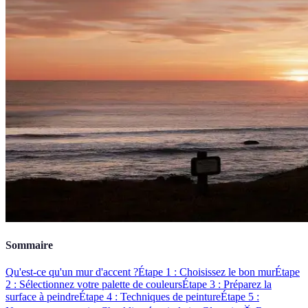
Sommaire
Qu'est-ce qu'un mur d'accent ?
Étape 1 : Choisissez le bon mur
Étape
2 : Sélectionnez votre palette de couleurs
Étape 3 : Préparez la
surface à peindre
Étape 4 : Techniques de peinture
Étape 5 :