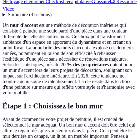
Nettoyage et entretien
Checklist récapitulative
Glossaire
📺 Ressource
Vidéo
Sommaire
(
9
sections
)
Un
mur d'accent
est une méthode de décoration intérieure qui
consiste à peindre une seule paroi d'une pièce dans une couleur
différente de celle des autres murs. Ce choix peut transformer l
ambiance d'un espace en apportant du dynamisme et en créant un
point focal. La popularité des murs d'accent a explosé ces dernières
années, notamment en raison de son efficacité à rehausser
l'esthétique d'une pièce sans nécessiter de rénovations majeures.
Selon les statistiques, près de
70 % des propriétaires
optent pour
un mur d'accent lors de leurs projets de décoration, soulignant son
impact sur l'architecture intérieure. En 2026, cette tendance ne
montre aucun signe de ralentissement. La clé réside dans le choix
d'une peinture sur mesure qui reflète votre style et s'harmonise avec
votre mobilier.
Étape 1 : Choisissez le bon mur
Avant de commencer votre projet de peinture, il est crucial de
sélectionner le mur adéquat. Un bon mur d'accent doit être celui qui
attire le regard dès que vous entrez dans la pièce. Cela peut être le
mur derrière un canapé, un lit ou un meuble important. Pensez à