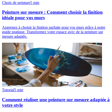
Choix de peinture
5
min
Peinture sur mesure : Comment choisir la finition
idéale pour vos murs
Apprenez à choisir la finition parfaite pour vos murs grâce à notre
guide pratique. Transformez votre espace avec de la peinture sur
mesure adaptée.
Tutorial
5
min
Comment réaliser une peinture sur mesure adaptée à
votre style