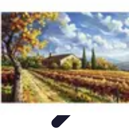
Peinture Sur Mesure
Psychologie des Couleurs
Personnalisation
Économie et
Écologie
Conseils
Introduction
Peinture Sur Mesure