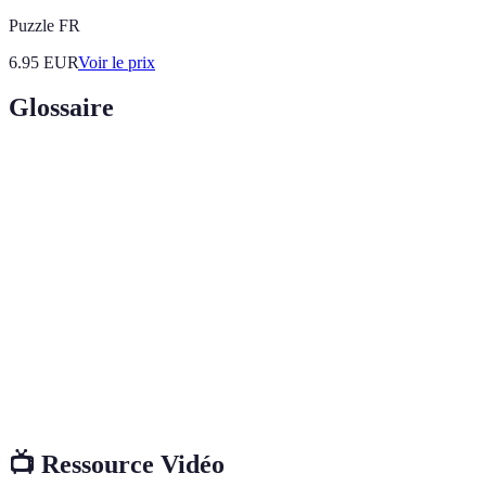
Puzzle FR
6.95
EUR
Voir le prix
Glossaire
Terme
Définition
Mur
Mur peint d'une couleur différente pour créer un
d'accent
point focal dans la pièce.
Palette de
Ensemble de couleurs choisies pour harmoniser
couleurs
l'intérieur d'une pièce.
Sous-
Peinture appliquée avant la peinture principale pour
couche
améliorer l'adhérence et le rendu.
📺 Ressource Vidéo