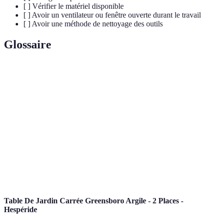
[ ] Vérifier le matériel disponible
[ ] Avoir un ventilateur ou fenêtre ouverte durant le travail
[ ] Avoir une méthode de nettoyage des outils
Glossaire
Terme
Définition
Peinture
Peinture à base de résine offrant une forte adhésion et
époxy
résistance.
Sous-
Première couche appliquée avant la peinture finale
couche
pour assurer un bon rendu.
Produit appliqué en finition pour protéger la peinture
Vernis
et lui donner de la brillance.
Table De Jardin Carrée Greensboro Argile - 2 Places -
Hespéride