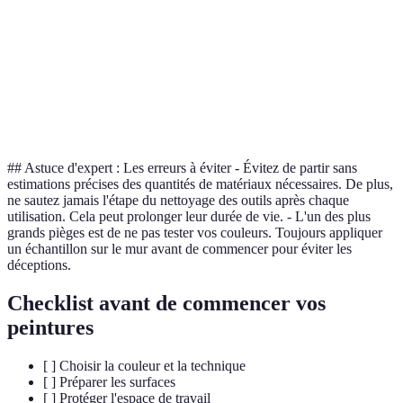
Application
Nécessite une
Projets
Aérosol
rapide et
bonne
extérieurs
uniforme
ventilation
Peinture
Idéal pour
Peut laisser des
Murs,
au
les grandes
marques
plafonds
rouleau
surfaces
## Astuce d'expert : Les erreurs à éviter - Évitez de partir sans
estimations précises des quantités de matériaux nécessaires. De plus,
ne sautez jamais l'étape du nettoyage des outils après chaque
utilisation. Cela peut prolonger leur durée de vie. - L'un des plus
grands pièges est de ne pas tester vos couleurs. Toujours appliquer
un échantillon sur le mur avant de commencer pour éviter les
déceptions.
Checklist avant de commencer vos
peintures
[ ] Choisir la couleur et la technique
[ ] Préparer les surfaces
[ ] Protéger l'espace de travail