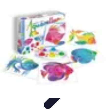
Peinture Sur Mesure
Psychologie des Couleurs
Personnalisation
Économie et
Écologie
Conseils
Introduction
Peinture Sur Mesure