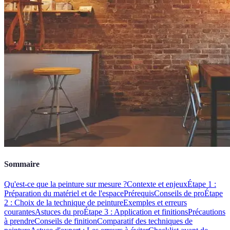
Sommaire
Qu'est-ce que la peinture sur mesure ?
Contexte et enjeux
Étape 1 :
Préparation du matériel et de l'espace
Prérequis
Conseils de pro
Étape
2 : Choix de la technique de peinture
Exemples et erreurs
courantes
Astuces du pro
Étape 3 : Application et finitions
Précautions
à prendre
Conseils de finition
Comparatif des techniques de