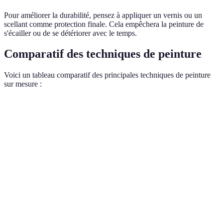
Pour améliorer la durabilité, pensez à appliquer un vernis ou un
scellant comme protection finale. Cela empêchera la peinture de
s'écailler ou de se détériorer avec le temps.
Comparatif des techniques de peinture
Voici un tableau comparatif des principales techniques de peinture
sur mesure :
Technique
Avantages
Inconvénients
Applications
Peut être
Murs
Peinture
Effet texturé
difficile à
d'accent,
à l'éponge
unique
maîtriser
motifs
Peinture
Grande
Prend plus de
Détails,
à la
précision
temps
contours
brosse