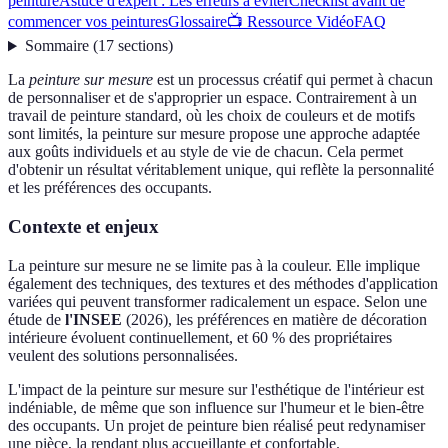
peinture
Astuce d'expert : Les erreurs à éviter
Checklist avant de
commencer vos peintures
Glossaire
📺 Ressource Vidéo
FAQ
Sommaire
(
17
sections
)
La
peinture sur mesure
est un processus créatif qui permet à chacun
de personnaliser et de s'approprier un espace. Contrairement à un
travail de peinture standard, où les choix de couleurs et de motifs
sont limités, la peinture sur mesure propose une approche adaptée
aux goûts individuels et au style de vie de chacun. Cela permet
d'obtenir un résultat véritablement unique, qui reflète la personnalité
et les préférences des occupants.
Contexte et enjeux
La peinture sur mesure ne se limite pas à la couleur. Elle implique
également des techniques, des textures et des méthodes d'application
variées qui peuvent transformer radicalement un espace. Selon une
étude de
l'INSEE
(2026), les préférences en matière de décoration
intérieure évoluent continuellement, et 60 % des propriétaires
veulent des solutions personnalisées.
L'impact de la peinture sur mesure sur l'esthétique de l'intérieur est
indéniable, de même que son influence sur l'humeur et le bien-être
des occupants. Un projet de peinture bien réalisé peut redynamiser
une pièce, la rendant plus accueillante et confortable.