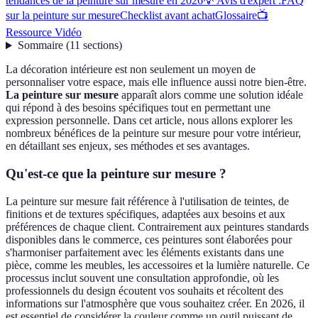
tendances de la peinture sur mesure en 2026
💡 Avis d'expert :
FAQ
sur la peinture sur mesure
Checklist avant achat
Glossaire
📺
Ressource Vidéo
Sommaire
(
11
sections
)
La décoration intérieure est non seulement un moyen de
personnaliser votre espace, mais elle influence aussi notre bien-être.
La peinture sur mesure
apparaît alors comme une solution idéale
qui répond à des besoins spécifiques tout en permettant une
expression personnelle. Dans cet article, nous allons explorer les
nombreux bénéfices de la peinture sur mesure pour votre intérieur,
en détaillant ses enjeux, ses méthodes et ses avantages.
Qu'est-ce que la peinture sur mesure ?
La peinture sur mesure fait référence à l'utilisation de teintes, de
finitions et de textures spécifiques, adaptées aux besoins et aux
préférences de chaque client. Contrairement aux peintures standards
disponibles dans le commerce, ces peintures sont élaborées pour
s'harmoniser parfaitement avec les éléments existants dans une
pièce, comme les meubles, les accessoires et la lumière naturelle. Ce
processus inclut souvent une consultation approfondie, où les
professionnels du design écoutent vos souhaits et récoltent des
informations sur l'atmosphère que vous souhaitez créer. En 2026, il
est essentiel de considérer la couleur comme un outil puissant de