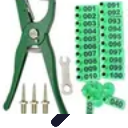
Peinture Sur Mesure
Psychologie des Couleurs
Personnalisation
Économie et
Écologie
Conseils
Introduction
Peinture Sur Mesure