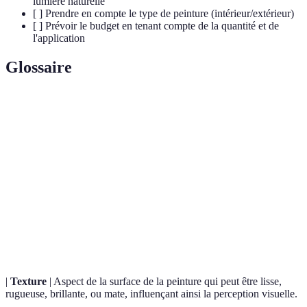
lumière naturelle
[ ] Prendre en compte le type de peinture (intérieur/extérieur)
[ ] Prévoir le budget en tenant compte de la quantité et de
l'application
Glossaire
Terme
Définition
Peinture
Peinture ajustée aux spécificités et préférences d'un
sur
individu pour un rendu personnalisé.
mesure
Palette
Ensemble des couleurs choisies pour un projet de
de
décoration, influençant l'ambiance d'un espace.
couleurs
|
Texture
| Aspect de la surface de la peinture qui peut être lisse,
rugueuse, brillante, ou mate, influençant ainsi la perception visuelle.