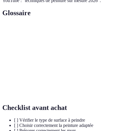
YouTube : "techniques de peinture sur mesure 2026".
Glossaire
Terme
Définition
Peinture
Peinture à base d'eau, rapide à sécher et facile à
acrylique
nettoyer.
Peinture
Peinture à base de solvant, très résistante mais à
glycéro
odeur forte.
Techniques appliquées pour créer une surface en
Effet texturé
relief sur les murs.
Checklist avant achat
[ ] Vérifier le type de surface à peindre
[ ] Choisir correctement la peinture adaptée
[ ] Préparer correctement les murs