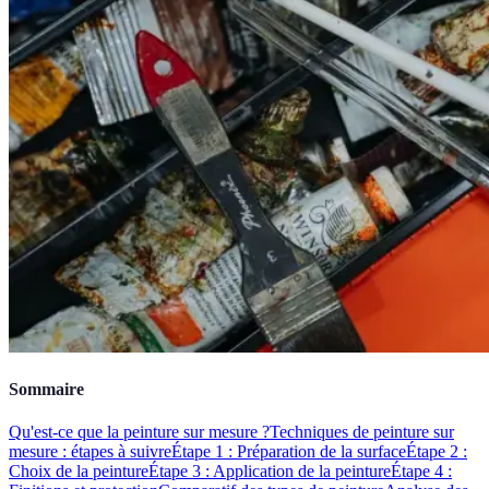
Sommaire
Qu'est-ce que la peinture sur mesure ?
Techniques de peinture sur
mesure : étapes à suivre
Étape 1 : Préparation de la surface
Étape 2 :
Choix de la peinture
Étape 3 : Application de la peinture
Étape 4 :