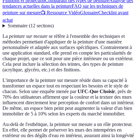
Finitions et protection
Comparatif des types de peinture
Analyse des
tendances actuelles dans la peinture
FAQ sur les techniques de
peinture sur mesure
📺 Ressource Vidéo
Glossaire
Checklist avant
achat
Sommaire
(
12
sections
)
La
peinture sur mesure
se réfère à l'ensemble des techniques et
méthodes permettant d'appliquer de la peinture d'une manière
personnalisée et adaptée aux surfaces spécifiques. Contrairement à
une application standard, elle prend en compte les particularités de
chaque projet, que ce soit pour une pièce intérieure ou un extérieur.
Cela peut inclure la sélection des teintes, des types de peinture
(acrylique, glycéro, etc.) et des finitions.
L'importance de la peinture sur mesure réside dans sa capacité à
transformer un espace tout en respectant les besoins et le style de
chacun. Selon une enquête menée par
UFC-Que Choisir
, près de
70% des utilisateurs affirment que la couleur et la texture des murs
influencent directement leur perception de confort dans un intérieur.
De même, un espace bien peint peut augmenter la valeur d'un bien
immobilier de 5 à 10% selon les experts du marché immobilier.
Au-delà de l'esthétique, la peinture sur mesure a un rôle protecteur.
En effet, elle permet de préserver les murs des intempéries en
extérieur ou des dégâts d'eau en intérieur, assurant ainsi la longévité