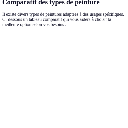
Comparatif des types de peinture
Il existe divers types de peintures adaptées à des usages spécifiques.
Ci-dessous un tableau comparatif qui vous aidera à choisir la
meilleure option selon vos besoins :
Type de peinture
Avantages
Inconvénients
Prix estimé 
Facile à
Moins
appliquer,
Acrylique
résistante aux
15-30€
séchage
chocs
rapide
Grande
Odeur forte,
résistance,
Glycéro
long temps de
20-40€
finition
séchage
lisse
Coût
Écologique,
Peinture bio
légèrement
25-50€
faible odeur