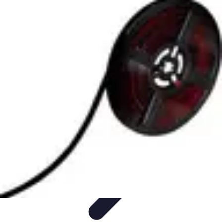
Peinture Sur Mesure
Psychologie des Couleurs
Personnalisation
Économie et
Écologie
Conseils
Introduction
Peinture Sur Mesure