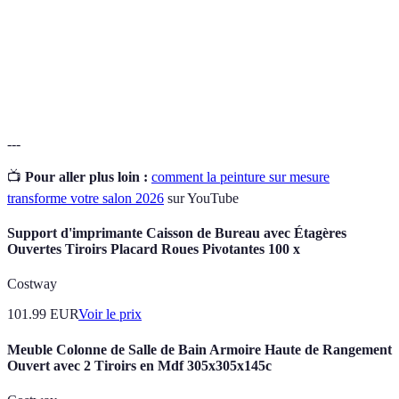
COV
peuvent polluer l'air intérieur.
Couleur d'une peinture qui peut varier en fonction
Teinte
de sa formulation.
---
📺
Pour aller plus loin :
comment la peinture sur mesure
transforme votre salon 2026
sur YouTube
Support d'imprimante Caisson de Bureau avec Étagères
Ouvertes Tiroirs Placard Roues Pivotantes 100 x
Costway
101.99
EUR
Voir le prix
Meuble Colonne de Salle de Bain Armoire Haute de Rangement
Ouvert avec 2 Tiroirs en Mdf 305x305x145c