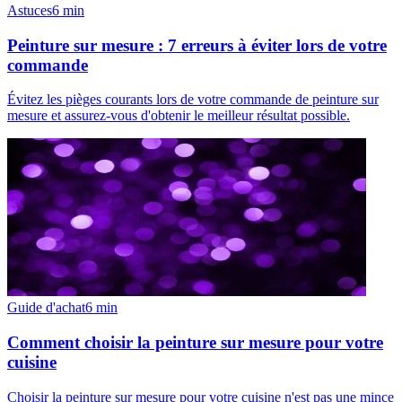
Astuces
6
min
Peinture sur mesure : 7 erreurs à éviter lors de votre
commande
Évitez les pièges courants lors de votre commande de peinture sur
mesure et assurez-vous d'obtenir le meilleur résultat possible.
Guide d'achat
6
min
Comment choisir la peinture sur mesure pour votre
cuisine
Choisir la peinture sur mesure pour votre cuisine n'est pas une mince