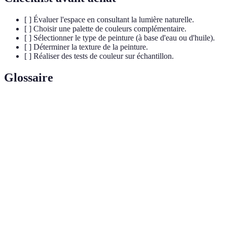
[ ] Évaluer l'espace en consultant la lumière naturelle.
[ ] Choisir une palette de couleurs complémentaire.
[ ] Sélectionner le type de peinture (à base d'eau ou d'huile).
[ ] Déterminer la texture de la peinture.
[ ] Réaliser des tests de couleur sur échantillon.
Glossaire
Terme
Définition
Composés Organiques Volatils ; substances que l'on
COV
retrouve dans certaines peintures et qui peuvent être
nuisibles pour la santé.
Finition
Une peinture qui ne réfléchit pas beaucoup la lumière,
mate
offrant un look plus sobre et élégant.
Finition
Une peinture qui reflète la lumière, ajoutant du brio et
brillante
de la luminosité à un espace.