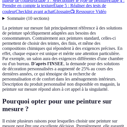
palette de couleurs
Étape 3 : Sélectionner le type de peinture
Étape 4 :
Prendre en compte la texture
Étape 5 : Réaliser des tests de
couleur
Checklist avant achat
Glossaire
📺 Ressource Vidéo
Sommaire
(
10
sections
)
La peinture sur mesure fait principalement référence à des solutions
de peinture spécifiquement adaptées aux besoins des
consommateurs. Contrairement aux peintures standard, celles-ci
permettent de choisir des teintes, des finis, et même des
compositions chimiques qui répondent à des exigences précises. En
effet, chaque espace est unique et mérite une attention particulière.
Par exemple, un salon aura des exigences différentes d'une chambre
ou d'un bureau.
D'après l'INSEE
, la demande pour des solutions
de décoration personnalisées a augmenté de 25% au cours des
dernières années, ce qui témoigne de la recherche de
personnalisation et de confort dans les aménagements intérieurs.
Description du produit personnalisé non disponible en magasin, la
peinture sur mesure répond alors à cet appel à la singularité.
Pourquoi opter pour une peinture sur
mesure ?
Il existe plusieurs raisons pour lesquelles choisir une peinture sur
mesure peut être une excellente décision. Premièrement, elle garantit