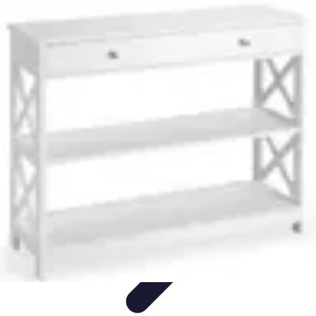
Peinture Sur Mesure
Psychologie des Couleurs
Personnalisation
Économie et
Écologie
Conseils
Introduction
Peinture Sur Mesure